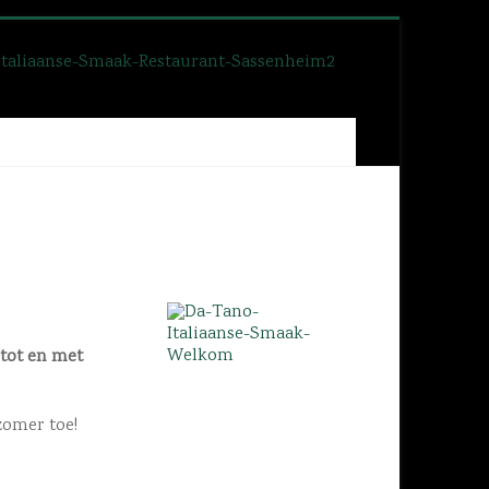
 tot en met
zomer toe!