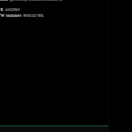
vK
: 64322963
TW nummer
: 855615217B01