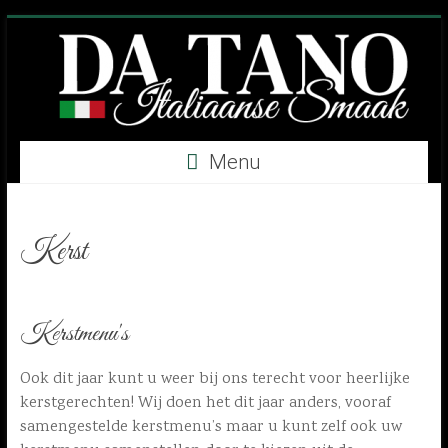
Skip
to
content
Da
Menu
Tano
Italiaanse
Kerst
Smaak
Kerstmenu's
Ook dit jaar kunt u weer bij ons terecht voor heerlijke
kerstgerechten! Wij doen het dit jaar anders, vooraf
samengestelde kerstmenu’s maar u kunt zelf ook uw